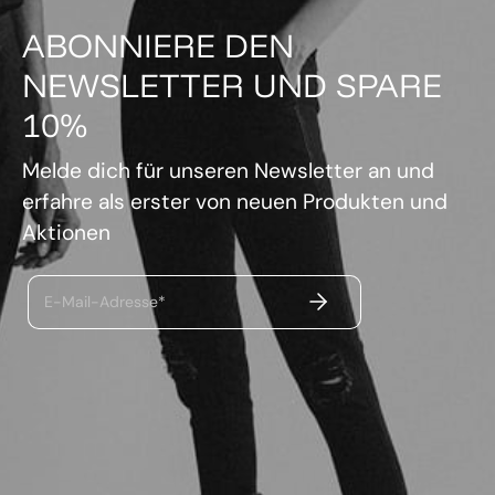
ABONNIERE DEN
NEWSLETTER UND SPARE
10%
Melde dich für unseren Newsletter an und
erfahre als erster von neuen Produkten und
Aktionen
ABSENDEN
E-Mail-Adresse*