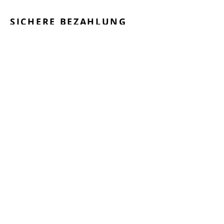
SICHERE BEZAHLUNG
GEPRÜFTE LEISTUNGEN
SCHNELLER VERSAND