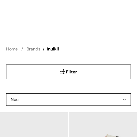
Home
Brands
/
Inuikii
Filter