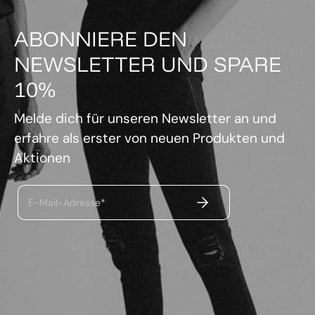
ABONNIERE DEN
NEWSLETTER UND SPARE
10%
Melde dich für unseren Newsletter an und
erfahre als erster von neuen Produkten und
Aktionen
ABSENDEN
E-Mail-Adresse*