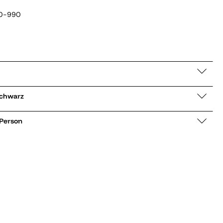
0-990
e 705036 schwarz
 Person