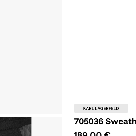
KARL LAGERFELD
705036 Sweat
189,00 €