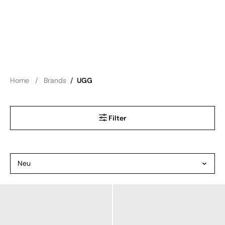
Home
Brands
/
UGG
Filter