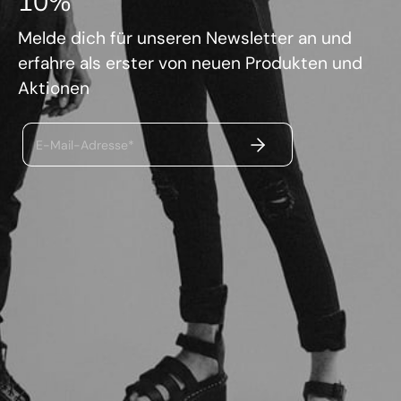
10%
Melde dich für unseren Newsletter an und
erfahre als erster von neuen Produkten und
Aktionen
ABSENDEN
E-Mail-Adresse*