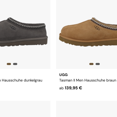
UGG
n Hausschuhe dunkelgrau
Tasman II Men Hausschuhe braun
139,95 €
ab
Größe:
42