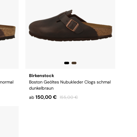
Birkenstock
 normal
Boston Geöltes Nubukleder Clogs schmal
dunkelbraun
150,00 €
ab
155,00 €
44
45
Größe:
38
39