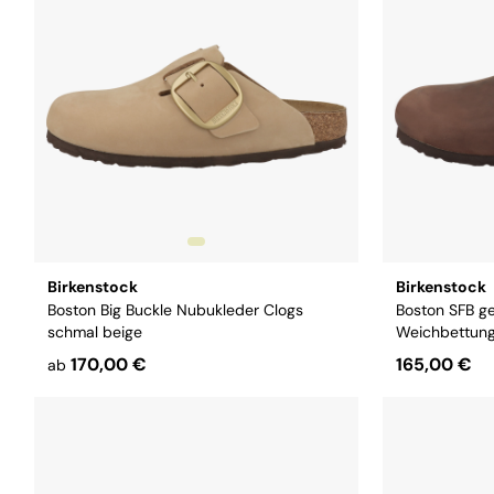
Birkenstock
Birkenstock
Boston Big Buckle Nubukleder Clogs
Boston SFB ge
schmal beige
Weichbettung
170,00 €
165,00 €
ab
Größe:
38
39
40
41
42
Größe:
38