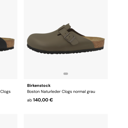
Birkenstock
 Clogs
Boston Naturleder Clogs normal grau
140,00 €
ab
Größe:
42
43
44
45
46