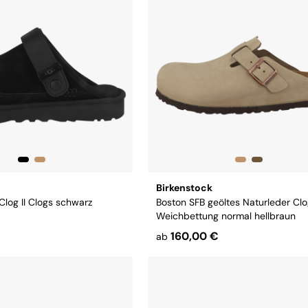
Birkenstock
log II Clogs schwarz
Boston SFB geöltes Naturleder Cl
Weichbettung normal hellbraun
160,00 €
ab
8,5