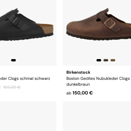
Birkenstock
eder Clogs schmal schwarz
Boston Geöltes Nubukleder Clogs
dunkelbraun
€
155,00 €
150,00 €
ab
8
39
40
41
Größe:
38
39
40
41
42
43
46