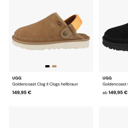
Größe:
42
43
UGG
UGG
Goldencoast Clog II Clogs hellbraun
Goldencoast C
149,95 €
149,95 €
ab
Größe:
48,5
Größe:
45
4