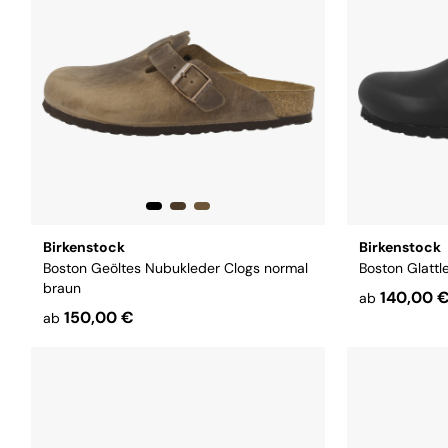
Birkenstock
Birkenstock
Boston Geöltes Nubukleder Clogs normal
Boston Glattl
braun
140,00 
ab
150,00 €
ab
Größe:
37
3
Größe:
40
41
43
44
45
46