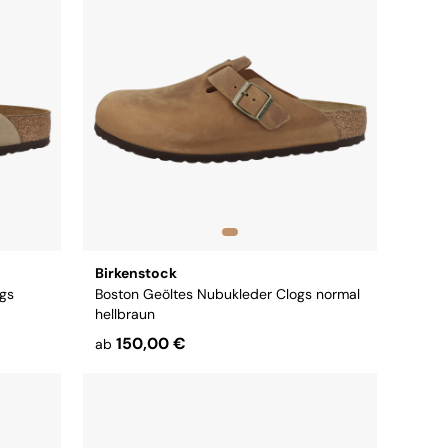
Birkenstock
ogs
Boston Geöltes Nubukleder Clogs normal
hellbraun
150,00 €
ab
Größe:
38
39
40
41
42
43
44
45
46
47