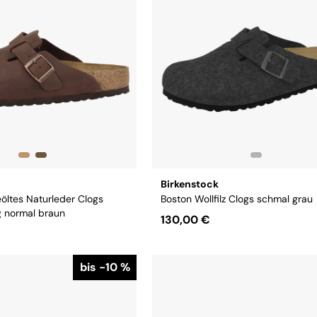
Größe:
38
45
46
47
Birkenstock
öltes Naturleder Clogs
Boston Wollfilz Clogs schmal grau
 normal braun
130,00 €
Größe:
38
39
40
41
42
43
bis -10 %
40
41
42
43
45
46