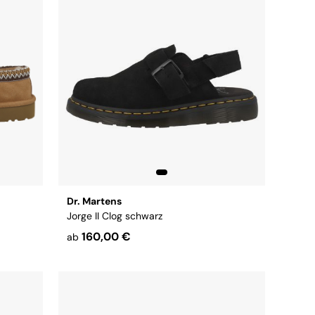
Dr. Martens
Jorge II Clog schwarz
160,00 €
ab
Größe:
44
45