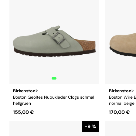
Birkenstock
Birkenstock
Boston Geöltes Nubukleder Clogs schmal
Boston Wire 
hellgruen
normal beige
155,00 €
170,00 €
Größe:
41
4
-9 %