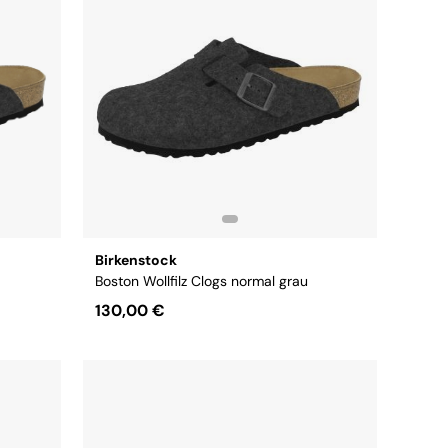
Birkenstock
Boston Wollfilz Clogs normal grau
130,00 €
44
Größe:
41
42
43
44
45
46