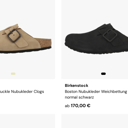
Birkenstock
Buckle Nubukleder Clogs
Boston Nubukleder Weichbettung
normal schwarz
170,00 €
ab
2
43
44
45
46
47
Größe:
43