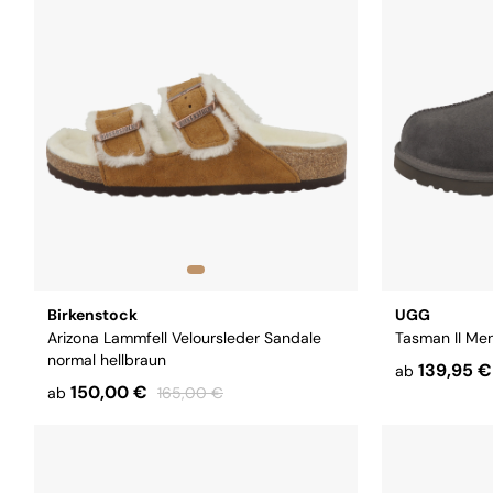
Größe:
37
38
39
40
41
42
43
Birkenstock
UGG
Arizona Lammfell Veloursleder Sandale
Tasman II Me
normal hellbraun
139,95 €
ab
150,00 €
ab
165,00 €
Größe:
41