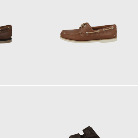
160,00 €
ab