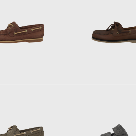
160,00 €
ab