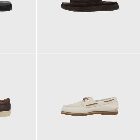
90,00 €
ab