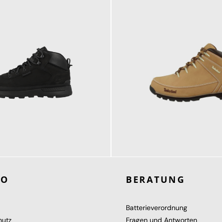
159,95 €
ab
160,00 €
RO
BERATUNG
Batterieverordnung
hutz
Fragen und Antworten