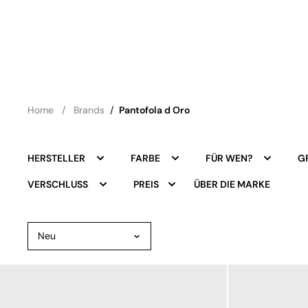
Home
Brands
/
Pantofola d Oro
HERSTELLER
FARBE
FÜR WEN?
G
ÜBER DIE MARKE
VERSCHLUSS
PREIS