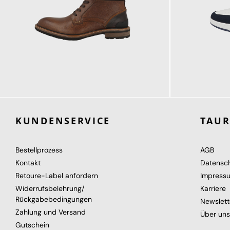
129,95 €
89,95 €
ab
KUNDENSERVICE
TAU
Bestellprozess
AGB
Kontakt
Datensc
Retoure-Label anfordern
Impress
Widerrufsbelehrung/
Karriere
Rückgabebedingungen
Newslett
Zahlung und Versand
Über uns
Gutschein