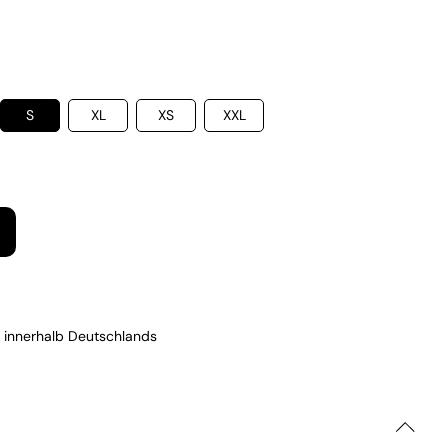
S
XL
XS
XXL
 innerhalb Deutschlands