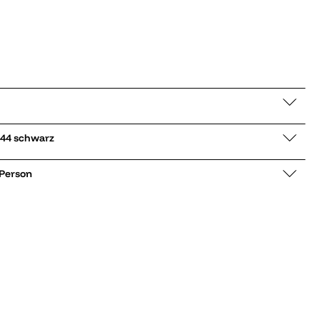
 Langarmhemd 605444 schwarz
 Person