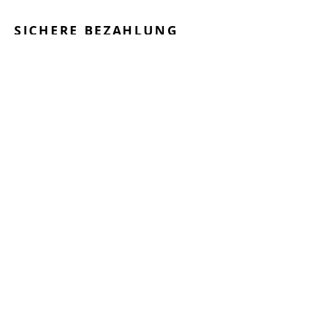
SICHERE BEZAHLUNG
GEPRÜFTE LEISTUNGEN
SCHNELLER VERSAND