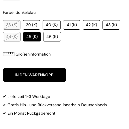
Farbe: dunkelblau
38 (K)
39 (K)
40 (K)
41 (K)
42 (K)
43 (K)
44 (K)
45 (K)
46 (K)
Größeninformation
IN DEN WARENKORB
✔ Lieferzeit 1-3 Werktage
✔ Gratis Hin- und Rückversand innerhalb Deutschlands
✔ Ein Monat Rückgaberecht