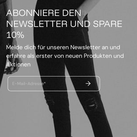
ABONNIERE DEN
NEWSLETTER UND SPARE
10%
Melde dich für unseren Newsletter an und
erfahre als erster von neuen Produkten und
Aktionen
ABSENDEN
E-Mail-Adresse*