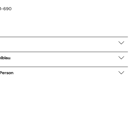
1-690
dunkelblau
 Person