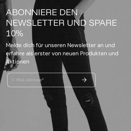
ABONNIERE DEN
NEWSLETTER UND SPARE
10%
Melde dich für unseren Newsletter an und
erfahre als erster von neuen Produkten und
Aktionen
ABSENDEN
E-Mail-Adresse*