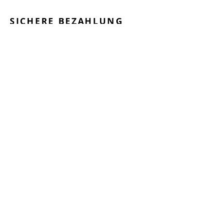
SICHERE BEZAHLUNG
GEPRÜFTE LEISTUNGEN
SCHNELLER VERSAND