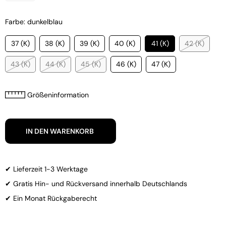
Farbe: dunkelblau
37 (K)
38 (K)
39 (K)
40 (K)
41 (K)
42 (K)
43 (K)
44 (K)
45 (K)
46 (K)
47 (K)
Größeninformation
IN DEN WARENKORB
✔ Lieferzeit 1-3 Werktage
✔ Gratis Hin- und Rückversand innerhalb Deutschlands
✔ Ein Monat Rückgaberecht