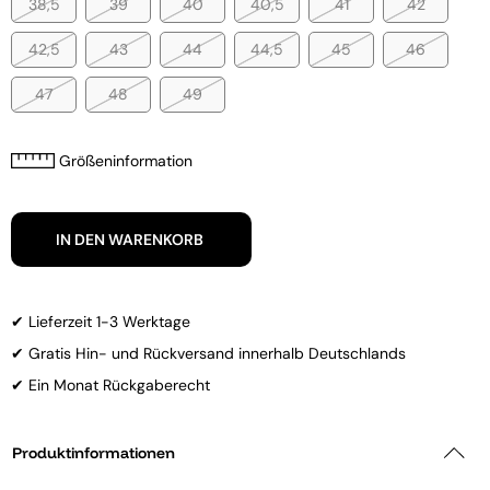
38,5
39
40
40,5
41
42
42,5
43
44
44,5
45
46
47
48
49
Größeninformation
IN DEN WARENKORB
✔ Lieferzeit 1-3 Werktage
✔ Gratis Hin- und Rückversand innerhalb Deutschlands
✔ Ein Monat Rückgaberecht
Produktinformationen