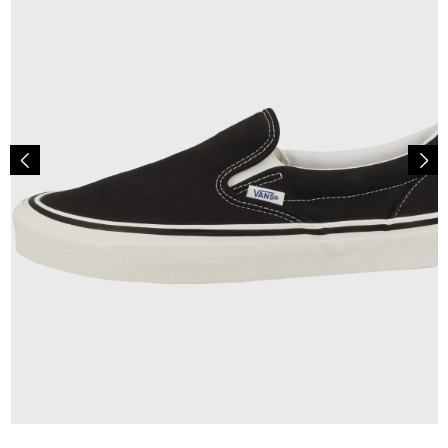
79,90 €
ab