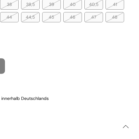
38
38,5
39
40
40,5
41
44
44,5
45
46
47
48
 innerhalb Deutschlands