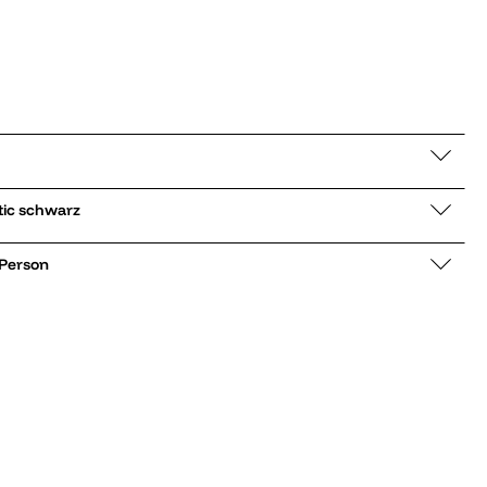
er low Authentic schwarz
 Person