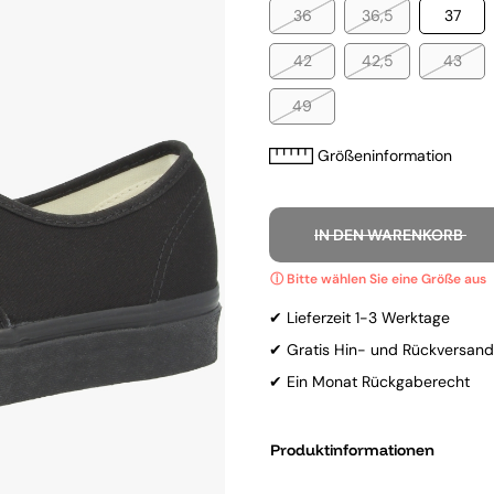
36
36,5
37
42
42,5
43
49
Größeninformation
IN DEN WARENKORB
✔ Lieferzeit 1-3 Werktage
✔ Gratis Hin- und Rückversand
✔ Ein Monat Rückgaberecht
Produktinformationen