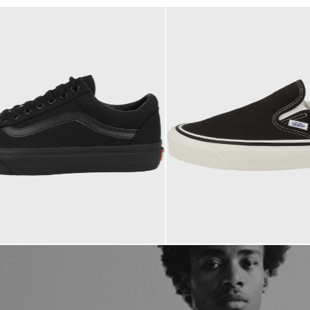
79,90 €
ab