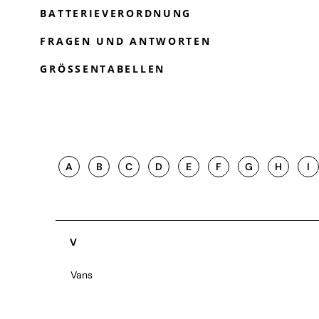
BATTERIEVERORDNUNG
FRAGEN UND ANTWORTEN
GRÖSSENTABELLEN
A
B
C
D
E
F
G
H
I
V
Vans