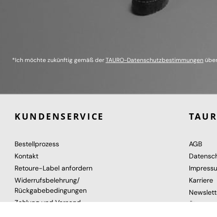
*Ich möchte zukünftig gemäß der
TAURO-Datenschutzbestimmungen
über
KUNDENSERVICE
TAU
Bestellprozess
AGB
Kontakt
Datensc
Retoure-Label anfordern
Impress
Widerrufsbelehrung/
Karriere
Rückgabebedingungen
Newslett
Zahlung und Versand
Über uns
Gutschein