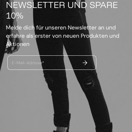
NEWSLETTER UND SPARE
10%
Melde dich für unseren Newsletter an und
erfahre als erster von neuen Produkten und
Aktionen
ABSENDEN
E-Mail-Adresse*