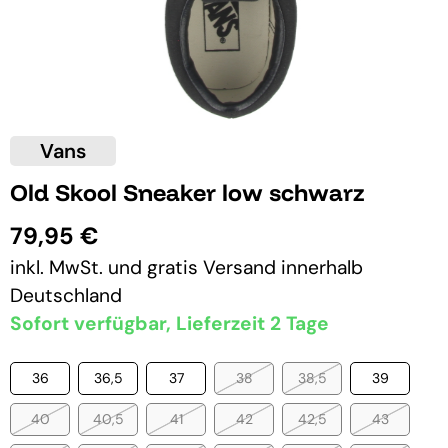
Vans
Old Skool Sneaker low schwarz
79,95 €
inkl. MwSt. und
gratis Versand
innerhalb
Deutschland
Sofort verfügbar, Lieferzeit 2 Tage
36
36,5
37
38
38,5
39
40
40,5
41
42
42,5
43