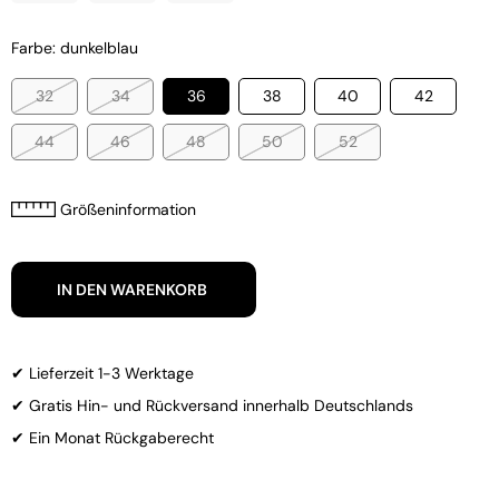
Farbe: dunkelblau
32
34
36
38
40
42
44
46
48
50
52
Größeninformation
IN DEN WARENKORB
✔ Lieferzeit 1-3 Werktage
✔ Gratis Hin- und Rückversand innerhalb Deutschlands
✔ Ein Monat Rückgaberecht