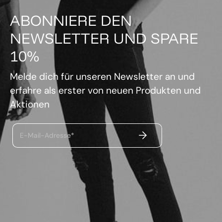
ABONNIERE DEN
NEWSLETTER UND SPARE
10%
Melde dich für unseren Newsletter an und
erfahre als erster von neuen Produkten und
Aktionen
ABSENDEN
E-Mail-Adresse*