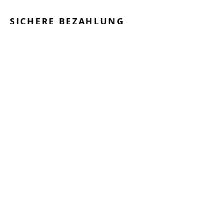
SICHERE BEZAHLUNG
GEPRÜFTE LEISTUNGEN
SCHNELLER VERSAND