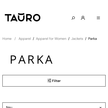
Home
Apparel
/
Apparel for Women
/
Jackets
/
Parka
PARKA
Filter