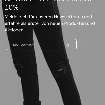
10%
Melde dich für unseren Newsletter an und
erfahre als erster von neuen Produkten und
Aktionen
ABSENDEN
E-Mail-Adresse*