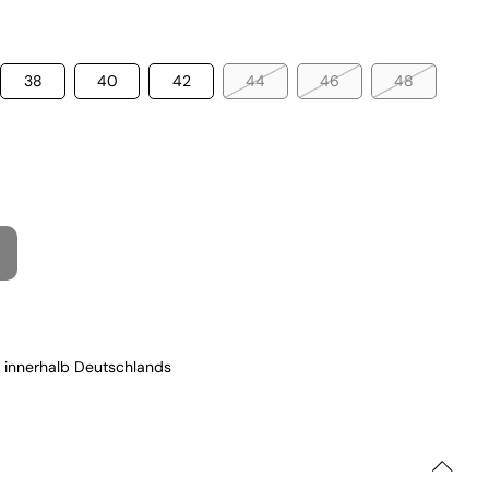
38
40
42
44
46
48
 innerhalb Deutschlands