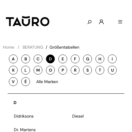
Home
BERATUNG
/
Größentabellen
A
B
C
D
E
F
G
H
I
K
L
M
O
P
R
S
T
U
V
É
Alle Marken
D
Didriksons
Diesel
Dr. Martens