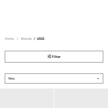
Home
Brands
/
UGG
Filter