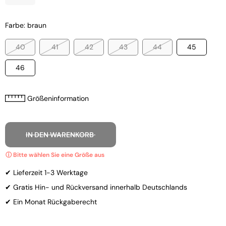
Farbe: braun
40
41
42
43
44
45
46
Größeninformation
IN DEN WARENKORB
✔ Lieferzeit 1-3 Werktage
✔ Gratis Hin- und Rückversand innerhalb Deutschlands
✔ Ein Monat Rückgaberecht