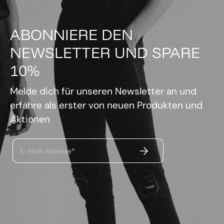
ABONNIERE DEN
NEWSLETTER UND SPARE
10%
Melde dich für unseren Newsletter an und
erfahre als erster von neuen Produkten und
Aktionen
ABSENDEN
E-Mail-Adresse*