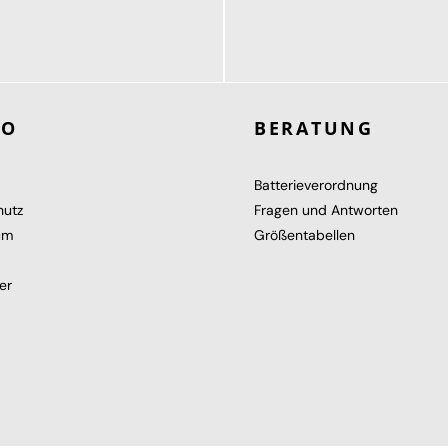
189,95 €
119,95 €
ab
RO
BERATUNG
Batterieverordnung
hutz
Fragen und Antworten
um
Größentabellen
er