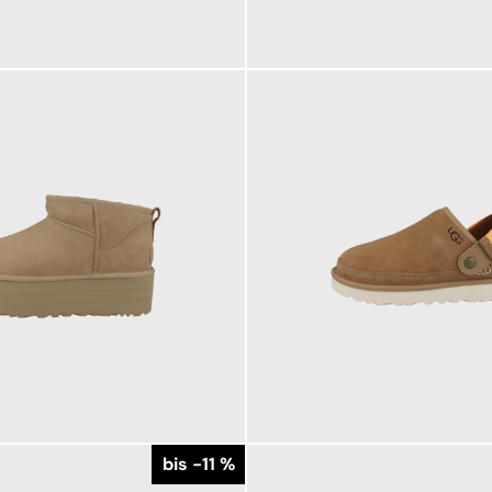
139,95 €
ab
149,95 €
bis -11 %