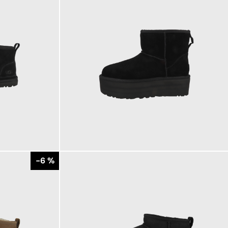
199,95 €
ab
-6 %