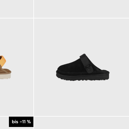
169,95 €
ab
149,95 €
ab
bis -11 %