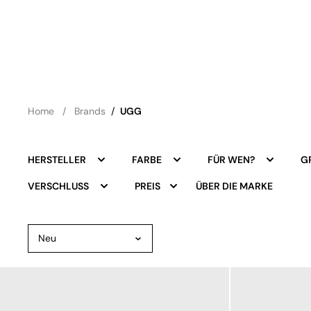
Home
Brands
/
UGG
HERSTELLER
FARBE
FÜR WEN?
G
ÜBER DIE MARKE
VERSCHLUSS
PREIS