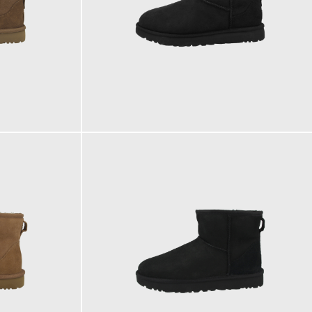
172,68 €
ab
179,95 €