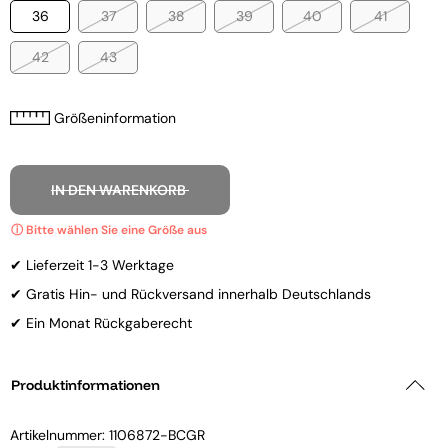
36
37
38
39
40
41
42
43
Größeninformation
IN DEN WARENKORB
✔ Lieferzeit 1-3 Werktage
✔ Gratis Hin- und Rückversand innerhalb Deutschlands
✔ Ein Monat Rückgaberecht
Produktinformationen
Artikelnummer:
1106872-BCGR