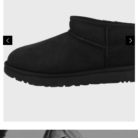
172,68 €
ab