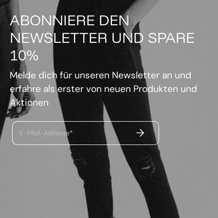
ABONNIERE DEN
NEWSLETTER UND SPARE
10%
Melde dich für unseren Newsletter an und
erfahre als erster von neuen Produkten und
Aktionen
ABSENDEN
E-Mail-Adresse*