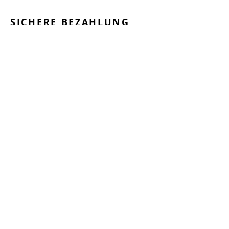
SICHERE BEZAHLUNG
GEPRÜFTE LEISTUNGEN
SCHNELLER VERSAND