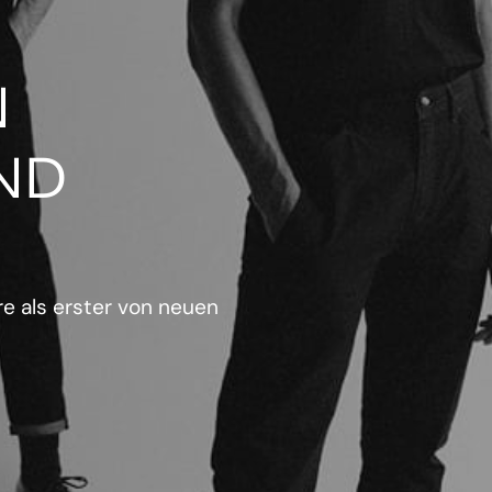
N
ND
e als erster von neuen