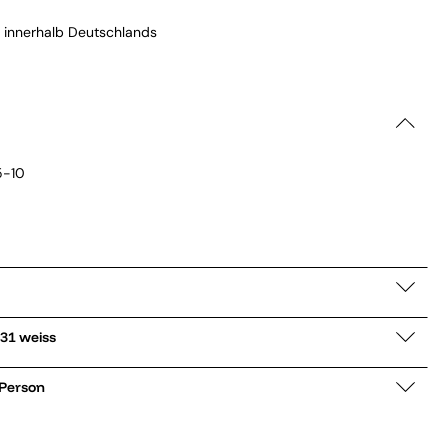
 innerhalb Deutschlands
5-10
angarmhemd 605931 weiss
 Person