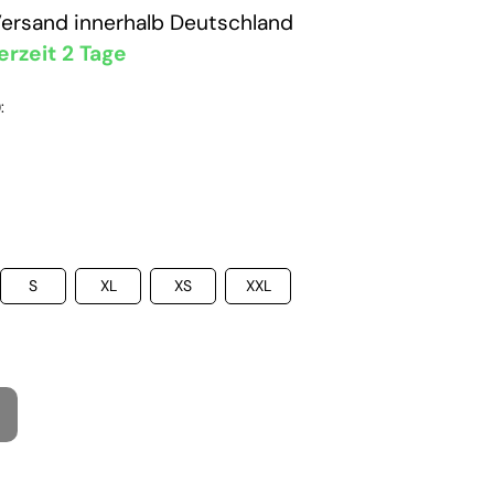
Versand
innerhalb Deutschland
erzeit 2 Tage
:
S
XL
XS
XXL