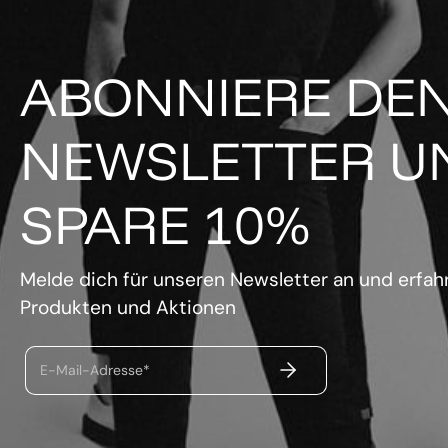
ABONNIERE DE
NEWSLETTER U
SPARE 10%
Melde dich für unseren Newsletter an und erfahr
Produkten und Aktionen
ABSENDEN
E-Mail-Adresse*