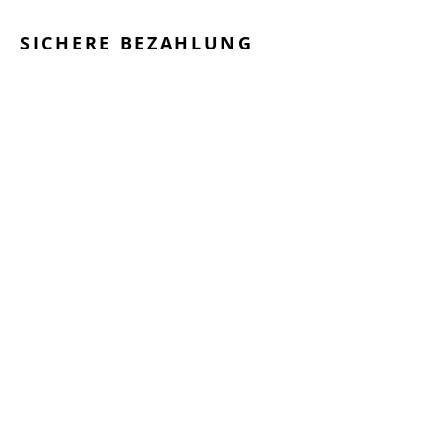
SICHERE BEZAHLUNG
GEPRÜFTE LEISTUNGEN
SCHNELLER VERSAND