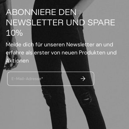
ABONNIERE DEN
NEWSLETTER UND SPARE
10%
Melde dich für unseren Newsletter an und
erfahre als erster von neuen Produkten und
Aktionen
ABSENDEN
E-Mail-Adresse*