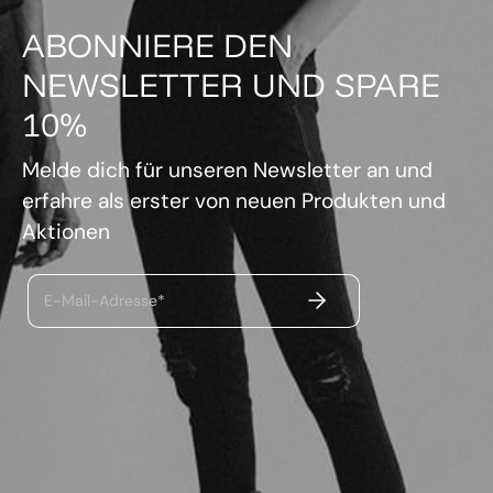
ABONNIERE DEN
NEWSLETTER UND SPARE
10%
Melde dich für unseren Newsletter an und
erfahre als erster von neuen Produkten und
Aktionen
ABSENDEN
E-Mail-Adresse*