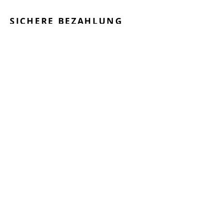
SICHERE BEZAHLUNG
GEPRÜFTE LEISTUNGEN
SCHNELLER VERSAND