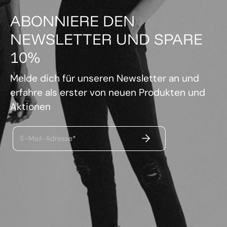
ABONNIERE DEN
NEWSLETTER UND SPARE
10%
Melde dich für unseren Newsletter an und
erfahre als erster von neuen Produkten und
Aktionen
ABSENDEN
E-Mail-Adresse*