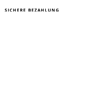
SICHERE BEZAHLUNG
GEPRÜFTE LEISTUNGEN
SCHNELLER VERSAND