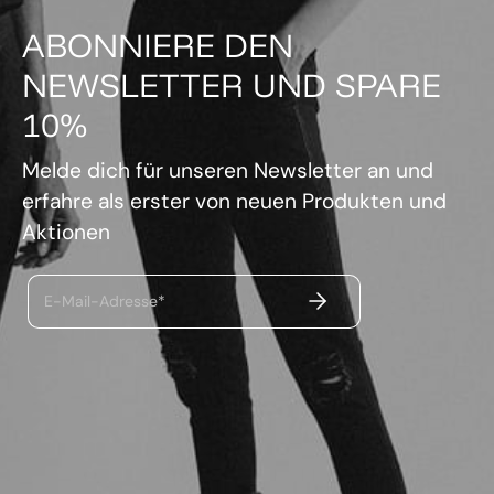
ABONNIERE DEN
NEWSLETTER UND SPARE
10%
Melde dich für unseren Newsletter an und
erfahre als erster von neuen Produkten und
Aktionen
ABSENDEN
E-Mail-Adresse*