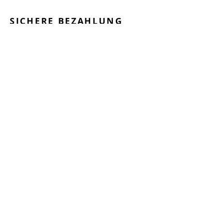
SICHERE BEZAHLUNG
GEPRÜFTE LEISTUNGEN
SCHNELLER VERSAND