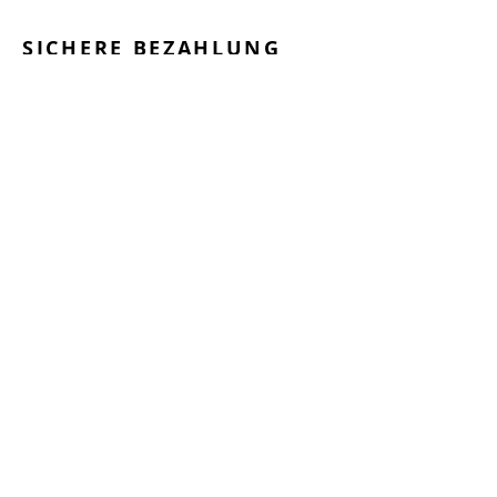
SICHERE BEZAHLUNG
GEPRÜFTE LEISTUNGEN
SCHNELLER VERSAND