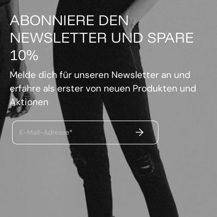
ABONNIERE DEN
NEWSLETTER UND SPARE
10%
Melde dich für unseren Newsletter an und
erfahre als erster von neuen Produkten und
Aktionen
ABSENDEN
E-Mail-Adresse*