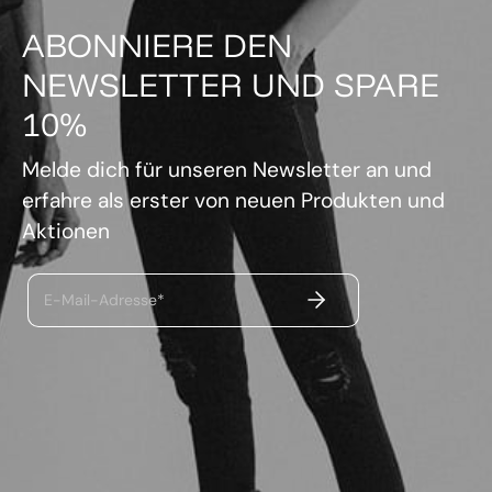
ABONNIERE DEN
NEWSLETTER UND SPARE
10%
Melde dich für unseren Newsletter an und
erfahre als erster von neuen Produkten und
Aktionen
ABSENDEN
E-Mail-Adresse*