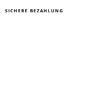
SICHERE BEZAHLUNG
GEPRÜFTE LEISTUNGEN
SCHNELLER VERSAND