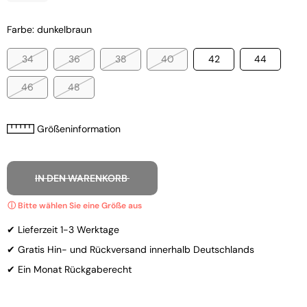
Farbe: dunkelbraun
34
36
38
40
42
44
46
48
Größeninformation
IN DEN WARENKORB
✔ Lieferzeit 1-3 Werktage
✔ Gratis Hin- und Rückversand innerhalb Deutschlands
✔ Ein Monat Rückgaberecht