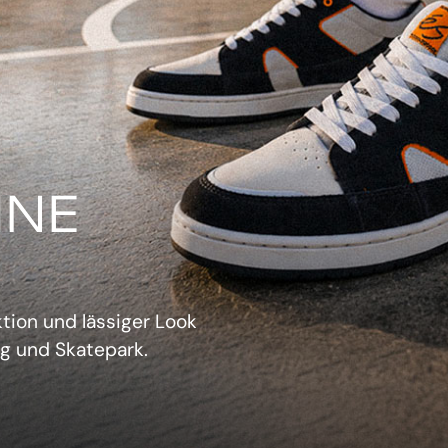
IN
verwechselbarer Retro-
sich aufzudrängen.