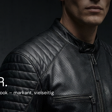
.
ook – markant, vielseitig