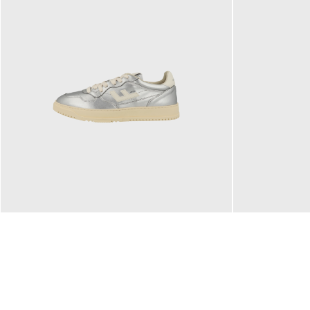
160,00 €
99,90 €
ab