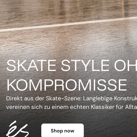
DER KLASSIKER 
FARBE.
Legendäre Silhouette, lebendige Farben und un
Charme. Die Gazelle setzt ein Statement, ohne 
Shop now