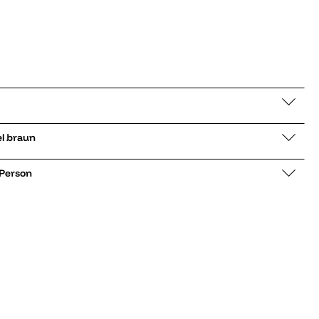
rboots Neumel braun
 Person