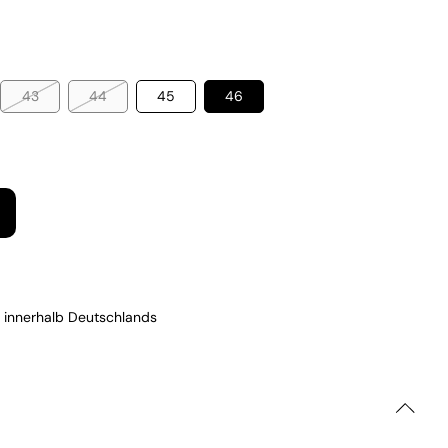
43
44
45
46
 innerhalb Deutschlands