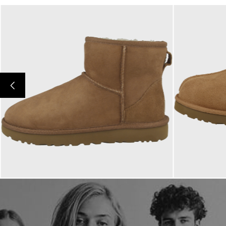
189,95 €
139,95 
ab
ab