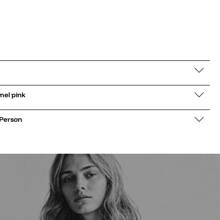
 low Lo Lowmel pink
 Person