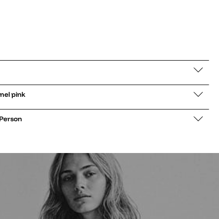
 low Lo Lowmel pink
 Person