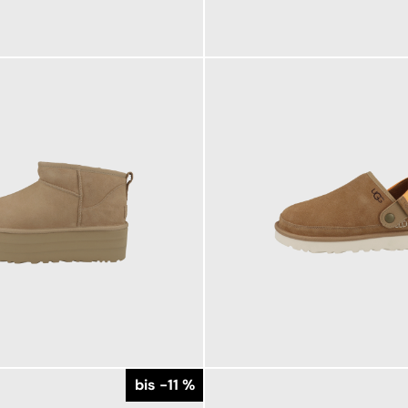
139,95 €
ab
149,95 €
bis -11 %