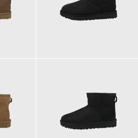
172,68 €
ab
179,95 €