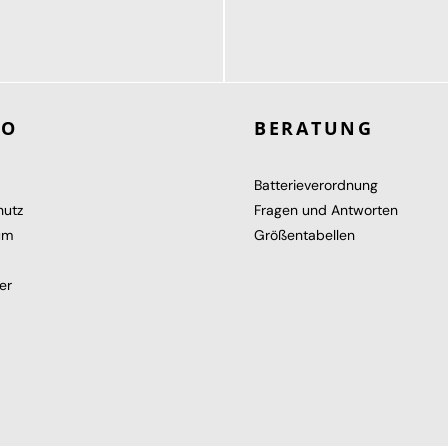
189,95 €
119,95 €
ab
RO
BERATUNG
Batterieverordnung
hutz
Fragen und Antworten
um
Größentabellen
er