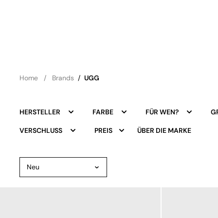
Home
Brands
/
UGG
HERSTELLER
FARBE
FÜR WEN?
G
ÜBER DIE MARKE
VERSCHLUSS
PREIS