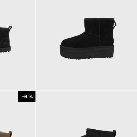
199,95 €
ab
-6 %