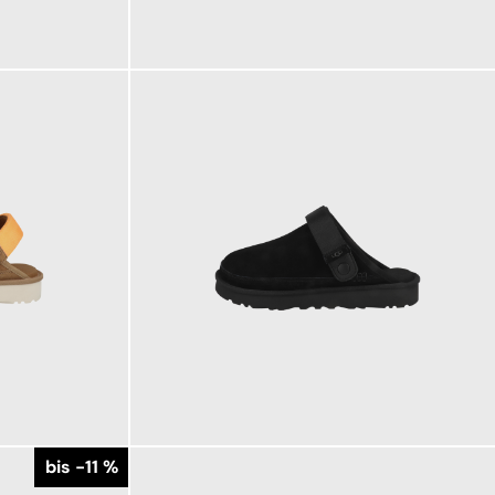
169,95 €
ab
149,95 €
ab
bis -11 %