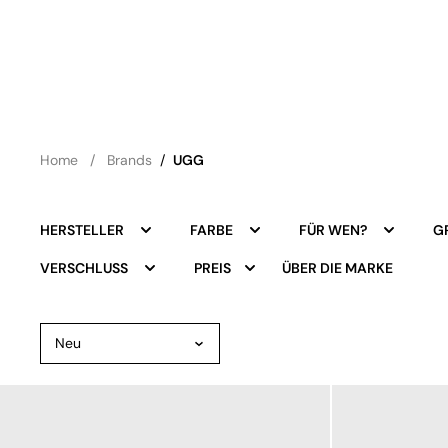
Home
Brands
/
UGG
HERSTELLER
FARBE
FÜR WEN?
G
ÜBER DIE MARKE
VERSCHLUSS
PREIS