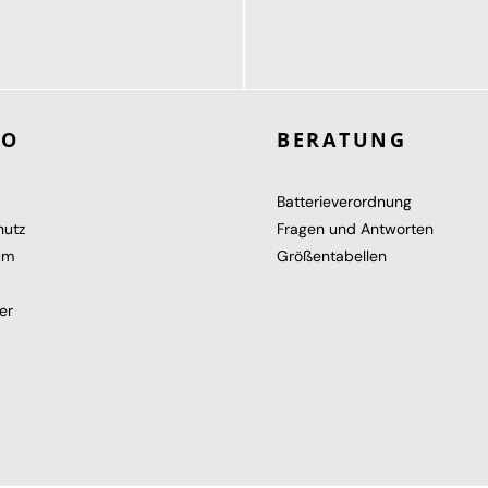
189,95 €
119,95 €
ab
RO
BERATUNG
Batterieverordnung
hutz
Fragen und Antworten
um
Größentabellen
er