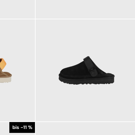
169,95 €
ab
149,95 €
ab
bis -11 %