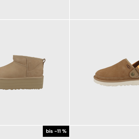
139,95 €
ab
149,95 €
bis -11 %