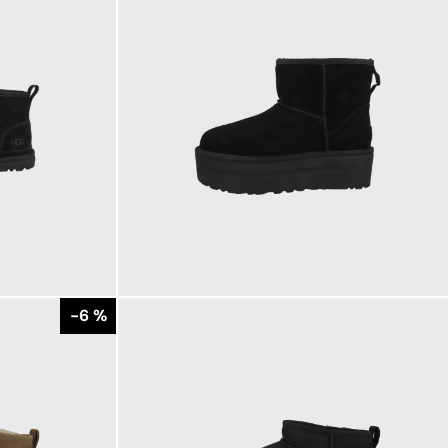
199,95 €
ab
-6 %