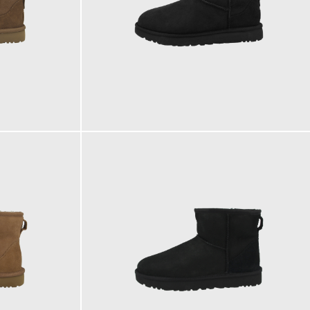
172,68 €
ab
179,95 €