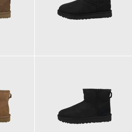
172,68 €
ab
179,95 €