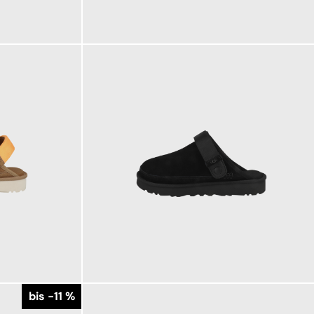
169,95 €
ab
149,95 €
ab
bis -11 %