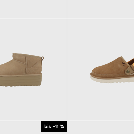
139,95 €
ab
149,95 €
bis -11 %