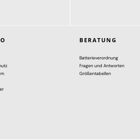
189,95 €
119,95 €
ab
RO
BERATUNG
Batterieverordnung
hutz
Fragen und Antworten
um
Größentabellen
er