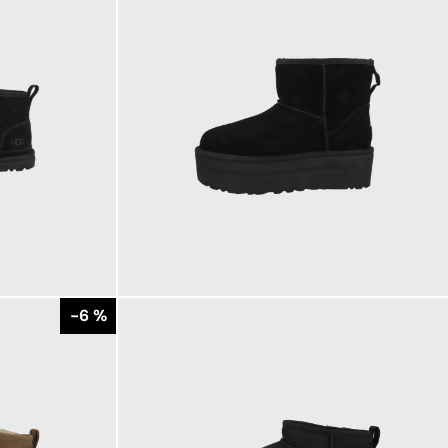
199,95 €
ab
-6 %