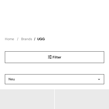
Home
Brands
/
UGG
Filter