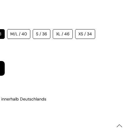
8
M/L / 40
S / 36
XL / 46
XS / 34
 innerhalb Deutschlands