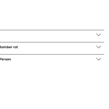
mberjacke Omw Bomber rot
 Person