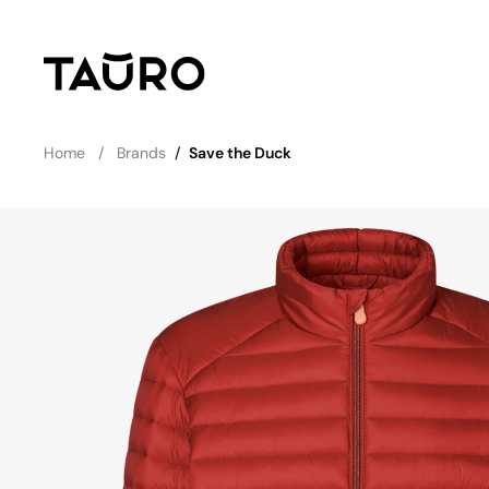
Home
Brands
/
Save the Duck