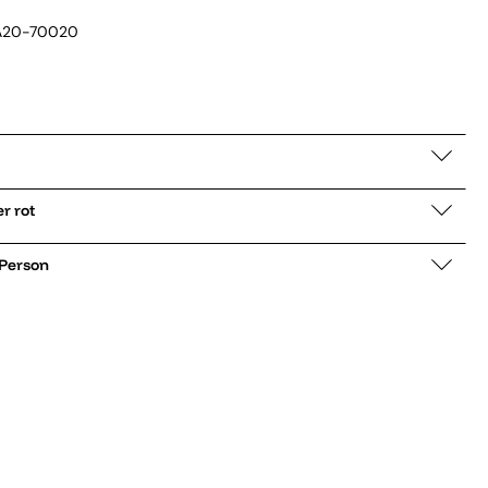
A20-70020
Alexander rot
 Person