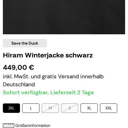
Save the Duck
Hiram Winterjacke schwarz
449,00 €
inkl. MwSt. und
gratis Versand
innerhalb
Deutschland
Sofort verfügbar, Lieferzeit 2 Tage
3XL
L
M
S
XL
XXL
Größeninformation