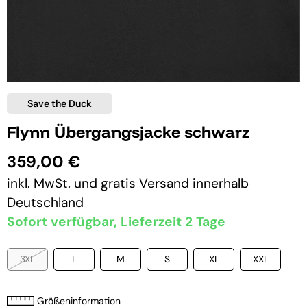
Save the Duck
Flynn Übergangsjacke schwarz
359,00 €
inkl. MwSt. und
gratis Versand
innerhalb
Deutschland
Sofort verfügbar, Lieferzeit 2 Tage
3XL
L
M
S
XL
XXL
Größeninformation