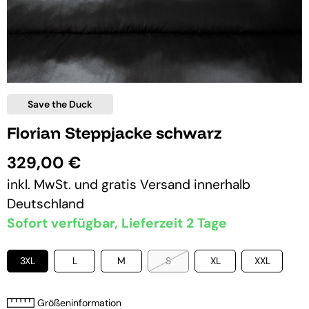
Save the Duck
Florian Steppjacke schwarz
329,00 €
inkl. MwSt. und
gratis Versand
innerhalb
Deutschland
Sofort verfügbar, Lieferzeit 2 Tage
3XL
L
M
S
XL
XXL
Größeninformation