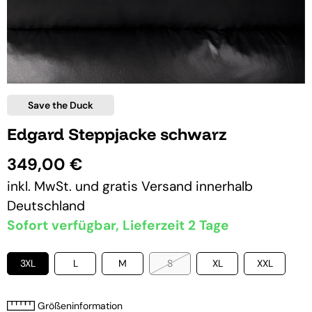
Save the Duck
Edgard Steppjacke schwarz
349,00 €
inkl. MwSt. und
gratis Versand
innerhalb
Deutschland
Sofort verfügbar, Lieferzeit 2 Tage
3XL
L
M
S
XL
XXL
Größeninformation