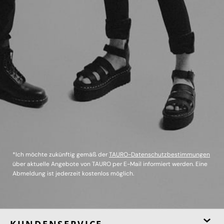
*Ich möchte zukünftig gemäß der
TAURO-Datenschutzbestimmungen
über aktuelle Angebote von TAURO per E-Mail informiert werden. Eine
Abmeldung ist jederzeit kostenlos möglich.
KUNDENSERVICE