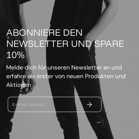
ABONNIERE DEN
NEWSLETTER UND SPARE
10%
Melde dich für unseren Newsletter an und
erfahre als erster von neuen Produkten und
Aktionen
ABSENDEN
E-Mail-Adresse*