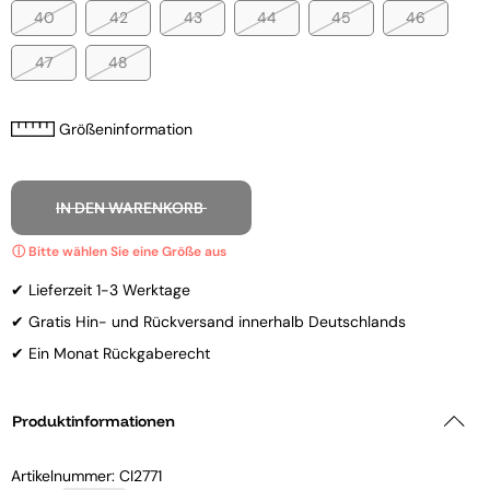
40
42
43
44
45
46
47
48
Größeninformation
IN DEN WARENKORB
✔ Lieferzeit 1-3 Werktage
✔ Gratis Hin- und Rückversand innerhalb Deutschlands
✔ Ein Monat Rückgaberecht
Produktinformationen
Artikelnummer:
CI2771